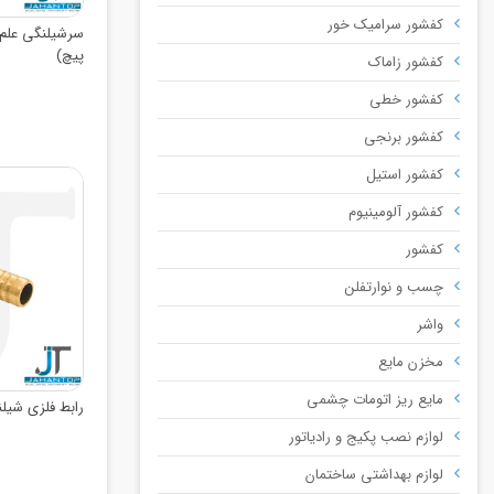
کفشور سرامیک خور
سرشیلنگی علم 
پیچ)
کفشور زاماک
کفشور خطی
کفشور برنجی
کفشور استیل
کفشور آلومینیوم
کفشور
چسب و نوارتفلن
واشر
مخزن مایع
مایع ریز اتومات چشمی
رابط فلزی شیلنگ 1/2
لوازم نصب پکیج و رادیاتور
لوازم بهداشتی ساختمان