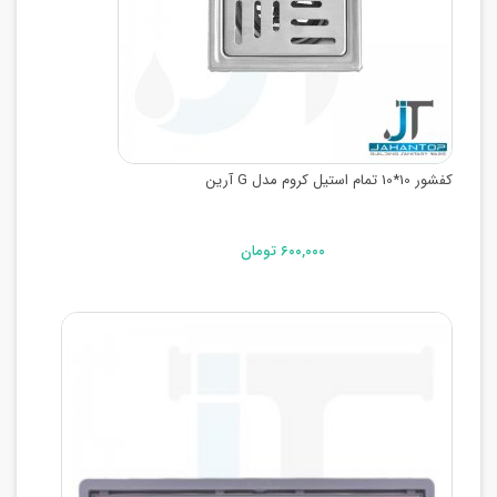
کفشور 10*10 تمام استیل کروم مدل G آرین
۶۰۰,۰۰۰ تومان