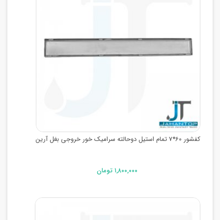
کفشور 60*7 تمام استیل دوحالته سرامیک خور خروجی بغل آرین
۱,۸۰۰,۰۰۰ تومان