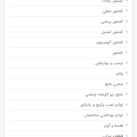
کفشور زاماک
کفشور خطی
کفشور برنجی
کفشور استیل
کفشور آلومینیوم
کفشور
چسب و نوارتفلن
واشر
مخزن مایع
مایع ریز اتومات چشمی
لوازم نصب پکیج و رادیاتور
لوازم بهداشتی ساختمان
قفسه و آویز
قطعات یدکی