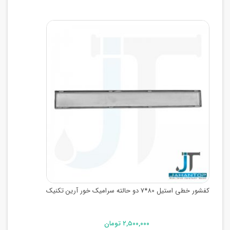
کفشور خطی استیل 80*7 دو حالته سرامیک خور آرین تکنیک
۲,۵۰۰,۰۰۰ تومان