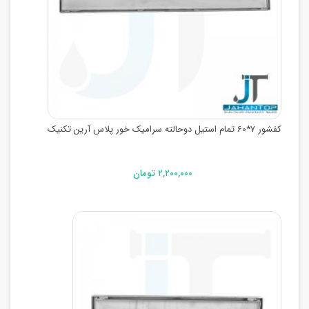
کفشور 7*60 تمام استیل دوحالته سرامیک خور پلاس آرین تکنیک
۲,۲۰۰,۰۰۰ تومان