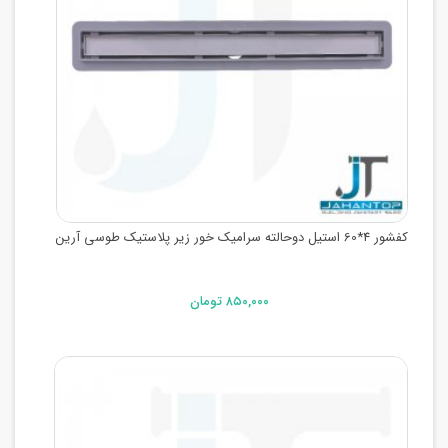
کفشور 4*60 استیل دوحالته سرامیک خور زیر پلاستیک طوسی آرین
۸۵۰,۰۰۰ تومان