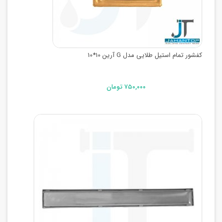
کفشور تمام استیل طلایی مدل G آرین 10*10
۷۵۰,۰۰۰ تومان