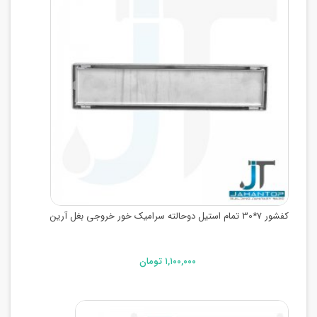
کفشور 7*30 تمام استیل دوحالته سرامیک خور خروجی بغل آرین
۱,۱۰۰,۰۰۰ تومان