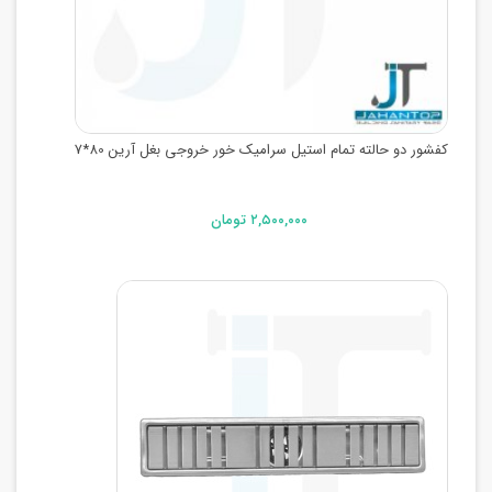
کفشور دو حالته تمام استیل سرامیک خور خروجی بغل آرین 80*7
۲,۵۰۰,۰۰۰ تومان