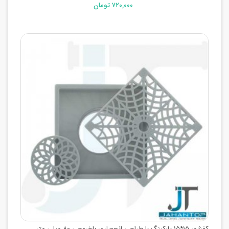
۷۲۰,۰۰۰ تومان
کفشور 15*15 پارکینگ با طراحی انحصاری باخروجی 80 میلی متر