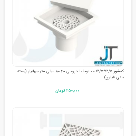
کفشور 12/5*12/5 محفوظ با خروجی 60-80 میلی متر جهانیار (بسته
بندی نایلون)
۲۵۰,۰۰۰ تومان