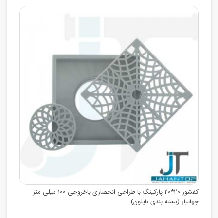
کفشور 20*20 پارکینگ با طراحی انحصاری باخروجی 100 میلی متر
جهانیار (بسته بندی نایلون)