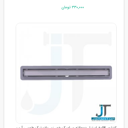
۳۳۰,۰۰۰ تومان
کفشور 4*80 استیل دوحالته سرامیک خور زیر پلاستیک طوسی آرین