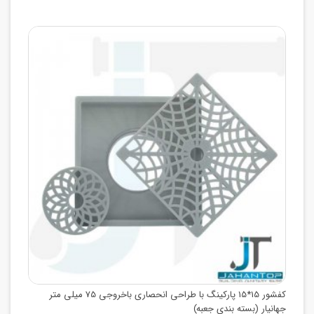
کفشور 15*15 پارکینگ با طراحی انحصاری باخروجی 75 میلی متر
جهانیار (بسته بندی جعبه)