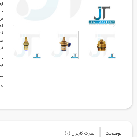
اب
جن
بر
قط
قط
قط
فر
جه
ارس
مد
خد
توضیحات
نظرات کاربران (0)