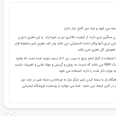
ه می شود و چند دور کامل نیاز ندارد.
گین تری دارند از کیفیت بالاتری نیز بر خوردارند و این مغزی با وزن
لی ترین آنها واشر تخت لاستیکی می باشد ودر کف مغزی شیر مخلوط قرار
ه تعویض کل مغزی نمی باشد.
واضح است که وجود سرب ضررهای زیان باری برای سلامتی انسان دارد اما شما می توانید از استاندارد بودن این محصول اطمینان حاصل کنید. مغزی شیر مخلوط با استفاده از آلیاژ تمام برنج با سرب زیر 5.2 درصد تولید شده است که علاوه
بر افزایش کیفیت ، هیچ تاثیر مخربی در سلامتی انسان ندارد. قطعات لاستیکی به کار رفته در مغزی های شیر این مجموعه نظیر بیرینگ و اورینگ ها از مواد درجه یک NBR می باشد که نسبت به روغن و گریس و مواد نفتی و تغییرات شدید
موارد ذکر شده را دارند استفاده می شود.
م باز یا بسته کردن شیر دیگر نیاز به چرخاندن دسته شیر در چند دور
 کاربر ایجاد می نماید. شما می توانید از وبسایت فروشگاه اینترنتی
‹
›