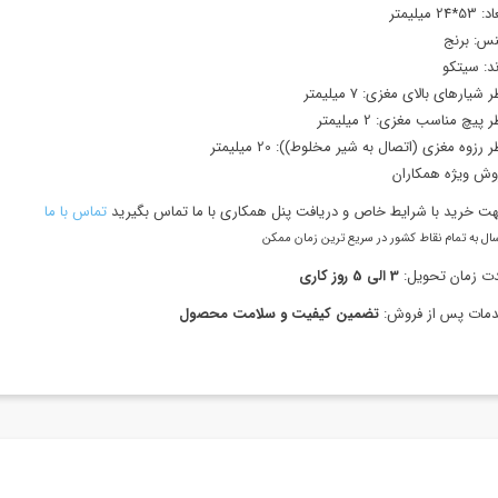
عاد:
53*24 میلیمتر
س:
برنج
ند:
سیتکو
ر شیارهای بالای مغزی:
7 میلیمتر
ر پیچ مناسب مغزی:
2 میلیمتر
ر رزوه مغزی (اتصال به شیر مخلوط)):
20 میلیمتر
وش ویژه همکاران
ت خرید با شرایط خاص و دریافت پنل همکاری با ما تماس بگیرید
تماس با ما
ال به تمام نقاط کشور در سریع ترین زمان ممکن
ت زمان تحویل:
3 الی 5 روز کاری
مات پس از فروش:
تضمین کیفیت و سلامت محصول