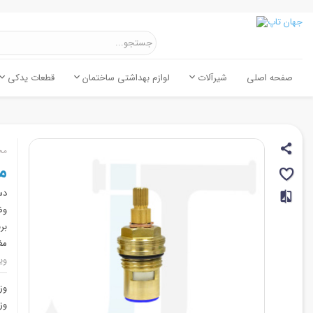
صفحه اصلی
شیرآلات
لوازم بهداشتی ساختمان
قطعات یدکی
مح
م
دس
وض
بر
مغ
وی
وز
وز