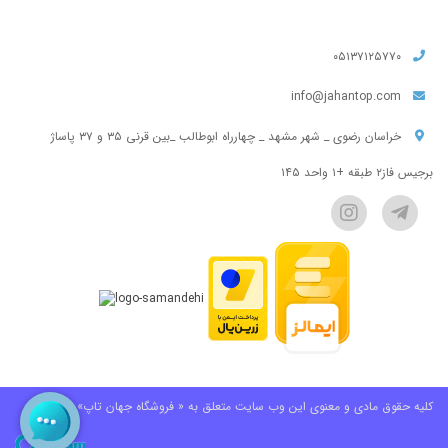
۰۵۱۳۷۱۲۵۷۷۰
info@jahantop.com
خراسان رضوی _ شهر مشهد _ چهارراه ابوطالب _بین قرنی ۳۵ و ۳۷ پاساژ
برجیس فاز۲ طبقه +۱ واحد ۱۴۵
کلیه حقوق مادی و معنوی این وب سایت متعلق به « فروشگاه جهان تاپ» می باشد.