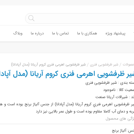
پیشنهاد ویژه
همکاری با ما
تماس با ما
درباره ما
وبلاگ
صولات
شیر ظرفشویی فنری
شیر ظرفشویی اهرمی فنری کروم آریانا (مدل آپادانا)
یر ظرفشویی اهرمی فنری کروم آریانا (مدل آپادان
ته بندی :
شیر ظرفشویی فنری
عیت کالا :
ناموجود
ند :
شیرالات آریانا صنعت
ر ظرفشویی اهرمی فنري کروم آريانا (مدل آپادانا) از جنس آلیاژ برنج بوده است و هم
به و دمای آب کاملا مقاوم بوده است و طول عمر بالایی نیز دارد
ژگی های محصول
س:
آلیاژ برنج