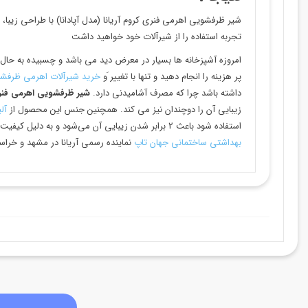
شیر ظرفشویی اهرمی فنری کروم آریانا (مدل آپادانا) با طراحی زیبا،
تجربه استفاده را از شیرآلات خود خواهید داشت
امروزه آشپزخانه ها بسیار در معرض دید می باشد و چسبیده به حال پ
پر هزینه را انجام دهید و تنها با تغییر َو
خرید شیرآلات اهرمی ظرفش
داشته باشد چرا که مصرف آشامیدنی دارد.
شير ظرفشویی اهرمی فنري 
زیبایی آن را دوچندان نیز می کند. همچنین جنس این محصول از
آلی
استفاده شود باعث 2 برابر شدن زیبایی آن می‌شود و به دلیل کیفیت بالایی که نیز دارد باعث طول عمر زیاد ان شده است. شما می توانید همین الان شير ظرفشویی اهرمی فنري کروم آريانا (مدل آپادانا) را از
بهداشتی ساختمانی جهان تاپ
نماینده رسمی آریانا در مشهد و خراس