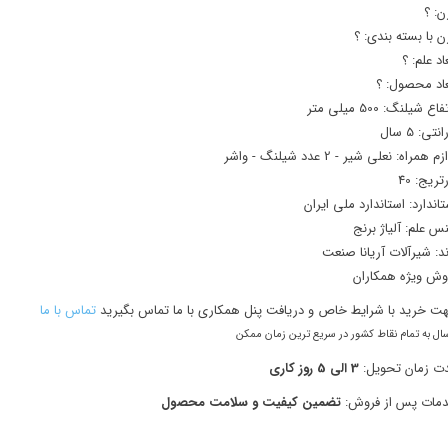
ن:
؟
ن با بسته بندی:
؟
عاد علم:
؟
عاد محصول:
؟
تفاع شیلنگ:
500 میلی متر
رانتی:
5 سال
ازم همراه:
نعلی شیر - 2 عدد شیلنگ - واشر
رتریج:
40
تاندارد:
استاندارد ملی ایران
س علم:
آلیاژ برنج
ند:
شیرآلات آریانا صنعت
وش ویژه همکاران
ت خرید با شرایط خاص و دریافت پنل همکاری با ما تماس بگیرید
تماس با ما
ال به تمام نقاط کشور در سریع ترین زمان ممکن
ت زمان تحویل:
3 الی 5 روز کاری
مات پس از فروش:
تضمین کیفیت و سلامت محصول