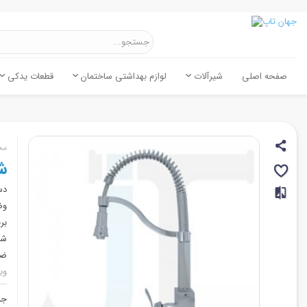
صفحه اصلی
شیرآلات
لوازم بهداشتی ساختمان
قطعات یدکی
مح
ش
دس
وض
بر
شي
ضر
وی
جن