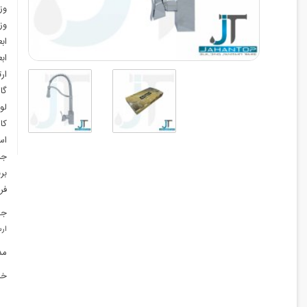
وز
وز
اب
اب
ار
گا
لو
کا
اس
جن
بر
فر
جه
ارس
مد
خد