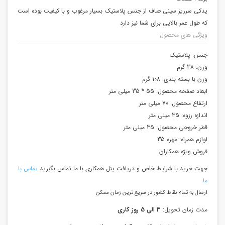
یدکی سرریز سینی صاف از جنس پلاستیک بسیار مرغوب و با کیفیت بوده است
که طول عمر بالایی برای شما نیز دارد
ویژگی های محصول
جنس:
پلاستیک
وزن:
38 گرم
وزن با بسته بندی:
108 گرم
ابعاد صفحه محصول:
55 * 35 میلی متر
ارتفاع محصول:
70 میلی متر
اندازه رزوه:
35 میلی متر
قطر خروجی محصول:
35 میلی متر
لوازم همراه:
مهره 35
فروش ویژه همکاران
جهت خرید با شرایط خاص و دریافت پنل همکاری با ما تماس بگیرید
تماس با
ما
ارسال به تمام نقاط کشور در سریع ترین زمان ممکن
مدت زمان تحویل:
3 الی 5 روز کاری