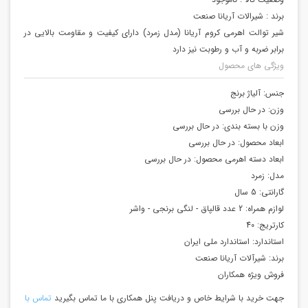
برند :
شیرالات آریانا صنعت
شیر توالت اهرمی کروم آریانا (مدل زمرد) دارای کیفیت و مقاومت بالایی در
برابر ضربه و آب و رطوبت نیز دارد
ویژگی های محصول
جنس:
آلیاژ برنج
وزن:
در حال بررسی
وزن با بسته بندی:
در حال بررسی
ابعاد محصول:
در حال بررسی
ابعاد دسته اهرمی محصول:
در حال بررسی
مدل:
زمرد
گارانتی:
5 سال
لوازم همراه:
2 عدد قالپاق - لنگی برنجی - واشر
کارتریج:
40
استاندارد:
استاندارد ملی ایران
برند:
شیرآلات آریانا صنعت
فروش ویژه همکاران
جهت خرید با شرایط خاص و دریافت پنل همکاری با ما تماس بگیرید
تماس با