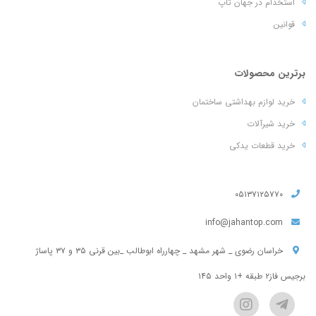
استخدام در جهان تاپ
قوانین
برترین محصولات
خرید لوازم بهداشتی ساختمان
خرید شیرآلات
خرید قطعات یدکی
۰۵۱۳۷۱۲۵۷۷۰
info@jahantop.com
خراسان رضوی _ شهر مشهد _ چهارراه ابوطالب _بین قرنی ۳۵ و ۳۷ پاساژ
برجیس فاز۲ طبقه +۱ واحد ۱۴۵