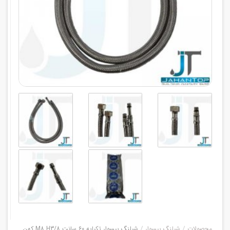
محصولات
شیلنگ پیسوار
شیلنگ پیسوار تکپایه 60 سانت M8 H3/8 کهن